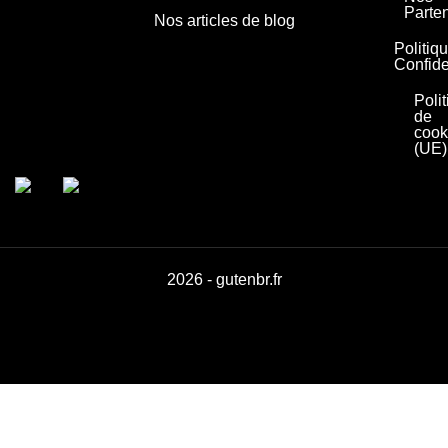
Parte
Nos articles de blog
Politiq
Confide
Poli
de
cook
(UE)
2026 - gutenbr.fr