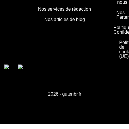
nous
Nos services de rédaction
Nos
Parte
Nos articles de blog
Politiq
Confide
Poli
de
cook
(UE)
2026 - gutenbr.fr