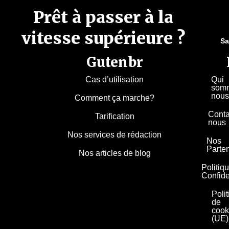
Prêt à passer à la
vitesse supérieure ?
Sa
Gutenbr
Cas d’utilisation
Qui
som
nous
Comment ça marche?
Conta
Tarification
nous
Nos services de rédaction
Nos
Parte
Nos articles de blog
Politiq
Confide
Poli
de
cook
(UE)