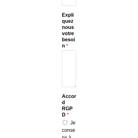
Expli
quez
nous
votre
besoi
n
*
Accor
d
RGP
D
*
Je
conse
ns à