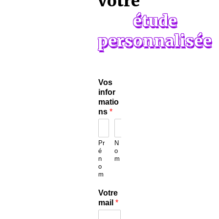
votre
étude
personnalisée
Vos
infor
matio
ns
*
Pr
N
é
o
n
m
o
m
Votre
mail
*