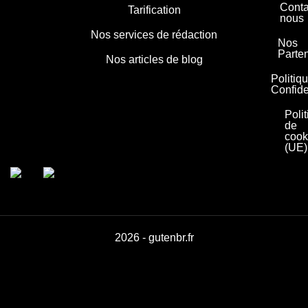
Conta
Tarification
nous
Nos services de rédaction
Nos
Parte
Nos articles de blog
Politiq
Confide
Poli
de
cook
(UE)
2026 - gutenbr.fr