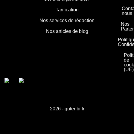
Conta
Tarification
nous
Nos services de rédaction
Nos
Parte
Nos articles de blog
Politiq
Confide
Poli
de
cook
(UE)
2026 - gutenbr.fr