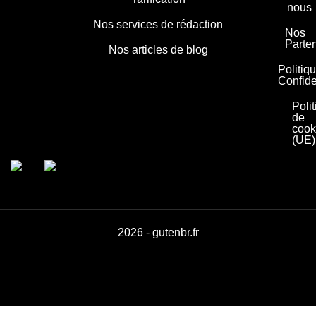
nous
Nos services de rédaction
Nos
Parte
Nos articles de blog
Politiq
Confide
Poli
de
cook
(UE)
2026 - gutenbr.fr