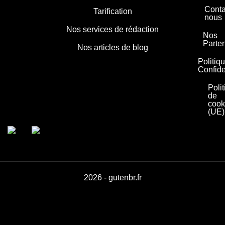
Conta
Tarification
nous
Nos services de rédaction
Nos
Parte
Nos articles de blog
Politiq
Confide
Poli
de
cook
(UE)
2026 - gutenbr.fr