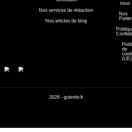
nous
Nos services de rédaction
Nos
Parte
Nos articles de blog
Politiq
Confide
Poli
de
cook
(UE)
2026 - gutenbr.fr