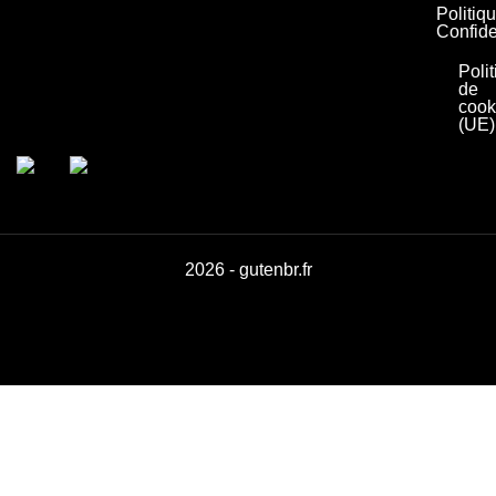
Politiq
Confide
Poli
de
cook
(UE)
2026 - gutenbr.fr