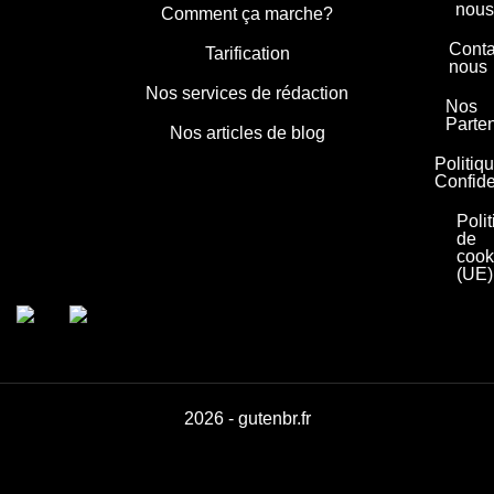
nous
Comment ça marche?
Conta
Tarification
nous
Nos services de rédaction
Nos
Parte
Nos articles de blog
Politiq
Confide
Poli
de
cook
(UE)
2026 - gutenbr.fr