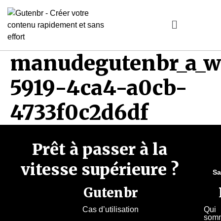
manudegutenbr_a_wo
5919-4ca4-a0cb-
4733f0c2d6df
Prêt à passer à la
vitesse supérieure ?
Sa
Gutenbr
Cas d’utilisation
Qui
som